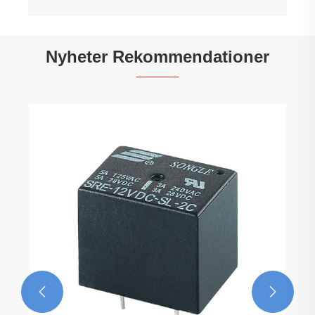
Nyheter Rekommendationer
Kina leder nya relästandarder
Visa mer >>

