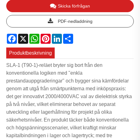
Skicka förfrågan
PDF-nedladdning
Facebook
X
WhatsApp
Pinterest
LinkedIn
Share
Produktbeskrivning
SLA-1 (T90-1)-reläet bryter sig bort från den
konventionella logiken med "enkla
prestandauppgraderingar" och bygger sina kärnfördelar
genom att utgå från smärtpunkterna med inköpspraxis:
det ger innovativt 2000/4000VAC val av dielektrisk styrka
på två nivåer, vilket eliminerar behovet av separat
utveckling eller lagerhållning för projekt på olika
säkerhetsnivåer. En produkt täcker både konventionella
och högspänningsscenarier, vilket kraftigt minskar
kapitalbindningen i lager och lagertryck; med tre