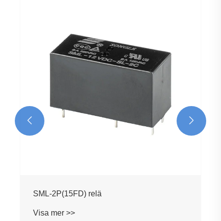
SML(15F) relä
Visa mer >>

