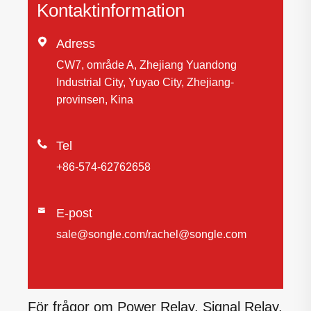
Kontaktinformation

Adress
CW7, område A, Zhejiang Yuandong
Industrial City, Yuyao City, Zhejiang-
provinsen, Kina

Tel
+86-574-62762658

E-post
sale@songle.com/rachel@songle.com
För frågor om Power Relay, Signal Relay,