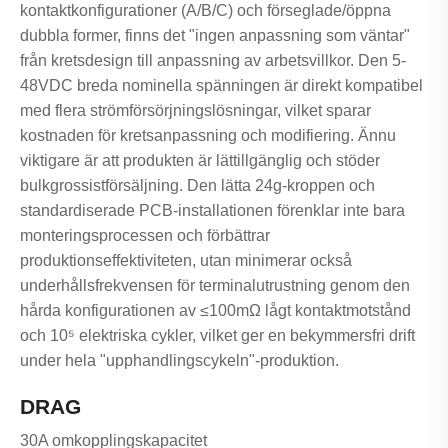
kontaktkonfigurationer (A/B/C) och förseglade/öppna
dubbla former, finns det "ingen anpassning som väntar"
från kretsdesign till anpassning av arbetsvillkor. Den 5-
48VDC breda nominella spänningen är direkt kompatibel
med flera strömförsörjningslösningar, vilket sparar
kostnaden för kretsanpassning och modifiering. Ännu
viktigare är att produkten är lättillgänglig och stöder
bulkgrossistförsäljning. Den lätta 24g-kroppen och
standardiserade PCB-installationen förenklar inte bara
monteringsprocessen och förbättrar
produktionseffektiviteten, utan minimerar också
underhållsfrekvensen för terminalutrustning genom den
hårda konfigurationen av ≤100mΩ lågt kontaktmotstånd
och 10⁵ elektriska cykler, vilket ger en bekymmersfri drift
under hela "upphandlingscykeln"-produktion.
DRAG
30A omkopplingskapacitet