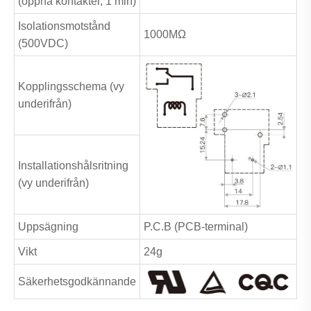
(öppna kontakter, 1 min)
Isolationsmotstånd
1000MΩ
(500VDC)
Kopplingsschema (vy
underifrån)
Installationshålsritning
(vy underifrån)
Uppsägning
P.C.B (PCB-terminal)
Vikt
24g
Säkerhetsgodkännande